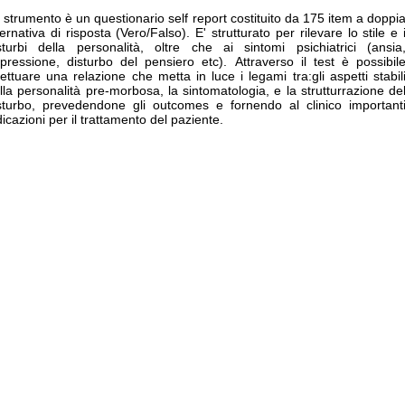
strumento è un questionario self report costituito da 175 item a doppi
ternativa di risposta (Vero/Falso). E' strutturato per rilevare lo stile e 
sturbi della personalità, oltre che ai sintomi psichiatrici (ansia
pressione, disturbo del pensiero etc).
Attraverso il test è possibil
fettuare una relazione che metta in luce i legami tra:
gli aspetti stabil
lla personalità pre-morbosa, la sintomatologia, e la strutturrazione de
sturbo, prevedendone gli outcomes e fornendo al clinico important
dicazioni per il trattamento del paziente.