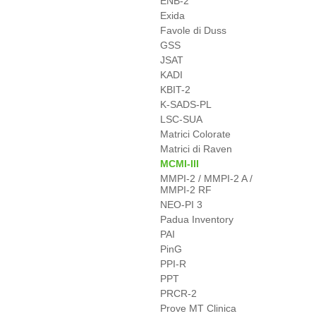
ENB-2
Exida
Favole di Duss
GSS
JSAT
KADI
KBIT-2
K-SADS-PL
LSC-SUA
Matrici Colorate
Matrici di Raven
MCMI-III
MMPI-2 / MMPI-2 A /
MMPI-2 RF
NEO-PI 3
Padua Inventory
PAI
PinG
PPI-R
PPT
PRCR-2
Prove MT Clinica