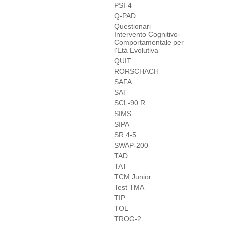
PSI-4
Q-PAD
Questionari
Intervento Cognitivo-
Comportamentale per
l'Età Evolutiva
QUIT
RORSCHACH
SAFA
SAT
SCL-90 R
SIMS
SIPA
SR 4-5
SWAP-200
TAD
TAT
TCM Junior
Test TMA
TIP
TOL
TROG-2