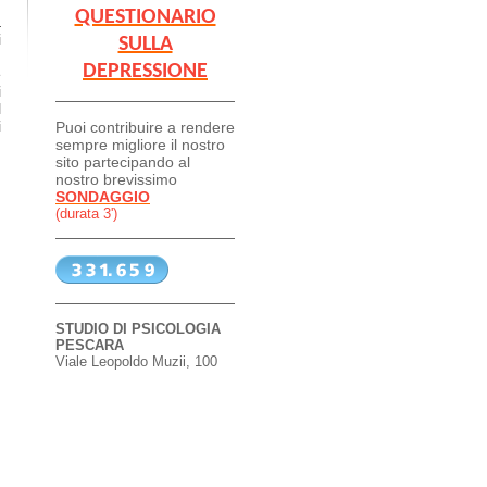
QUESTIONARIO
a
i
SULLA
,
DEPRESSIONE
e
i
l
i
Puoi contribuire a rendere
sempre migliore il nostro
sito partecipando al
nostro brevissimo
SONDAGGIO
(durata 3')
STUDIO DI PSICOLOGIA
PESCARA
Viale Leopoldo Muzii, 100