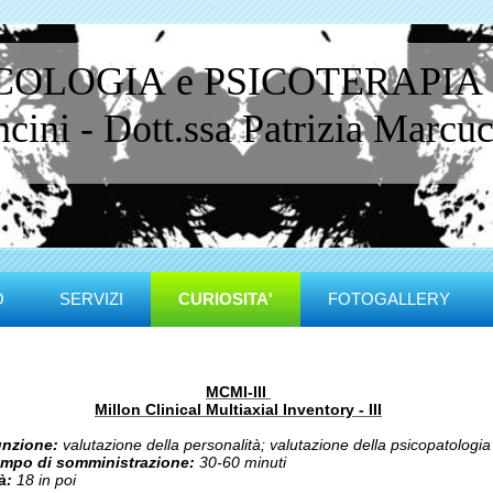
ICOLOGIA e PSICOTERAPIA
ini - Dott.ssa Patrizia Marcucc
O
SERVIZI
CURIOSITA'
FOTOGALLERY
MCMI-III
Millon Clinical Multiaxial Inventory - III
nzione:
valutazione della personalità; valutazione della psicopatologia
mpo di somministrazione:
30-60 minuti
à:
18 in poi