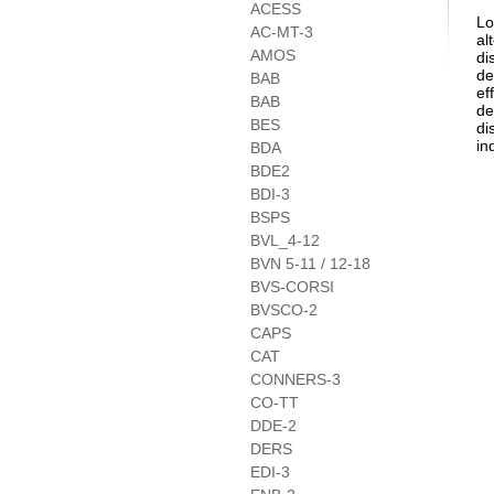
ACESS
Lo
AC-MT-3
al
AMOS
di
de
BAB
ef
BAB
de
BES
di
in
BDA
BDE2
BDI-3
BSPS
BVL_4-12
BVN 5-11 / 12-18
BVS-CORSI
BVSCO-2
CAPS
CAT
CONNERS-3
CO-TT
DDE-2
DERS
EDI-3