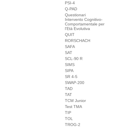
PSI-4
Q-PAD
Questionari
Intervento Cognitivo-
Comportamentale per
l'Età Evolutiva
QUIT
RORSCHACH
SAFA
SAT
SCL-90 R
SIMS
SIPA
SR 4-5
SWAP-200
TAD
TAT
TCM Junior
Test TMA
TIP
TOL
TROG-2