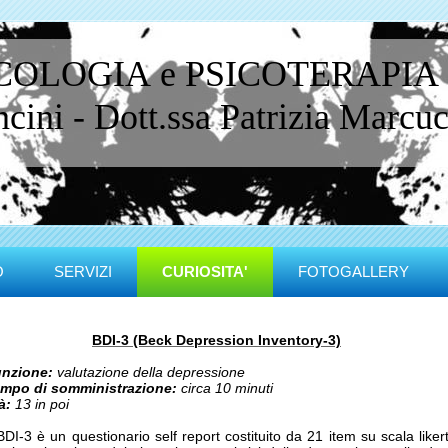
ICOLOGIA e PSICOTERAPIA
ini - Dott.ssa Patrizia Marcucc
O
SERVIZI
CURIOSITA'
FOTOGALLERY
BDI-3 (Beck Depression Inventory-3)
nzione:
valutazione della depressione
mpo di somministrazione:
circa 10 minuti
à:
13 in poi
 BDI-3 è un questionario self report costituito da 21 item su scala liker