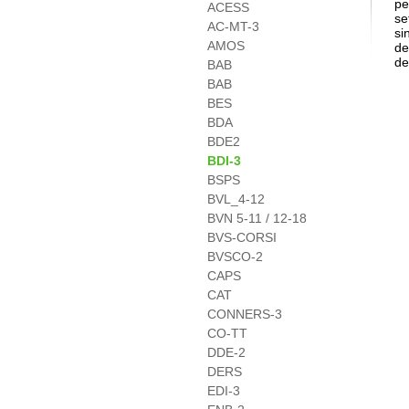
pe
ACESS
se
AC-MT-3
si
AMOS
de
de
BAB
BAB
BES
BDA
BDE2
BDI-3
BSPS
BVL_4-12
BVN 5-11 / 12-18
BVS-CORSI
BVSCO-2
CAPS
CAT
CONNERS-3
CO-TT
DDE-2
DERS
EDI-3