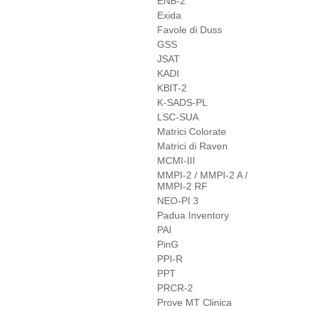
ENB-2
Exida
Favole di Duss
GSS
JSAT
KADI
KBIT-2
K-SADS-PL
LSC-SUA
Matrici Colorate
Matrici di Raven
MCMI-III
MMPI-2 / MMPI-2 A /
MMPI-2 RF
NEO-PI 3
Padua Inventory
PAI
PinG
PPI-R
PPT
PRCR-2
Prove MT Clinica