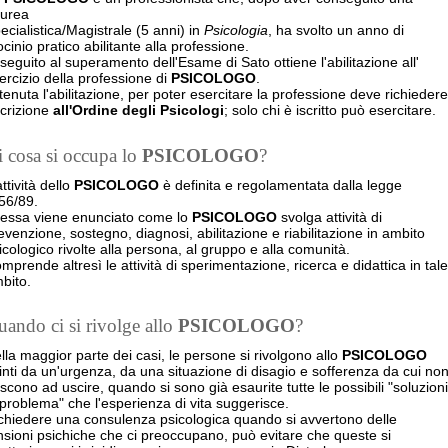
urea
ecialistica/Magistrale (5 anni) in
Psicologia
, ha svolto un anno di
rocinio pratico abilitante alla professione.
 seguito al superamento dell'Esame di Sato ottiene l'abilitazione all'
ercizio della professione di
PSICOLOGO
.
tenuta l'abilitazione, per poter esercitare la professione deve richiedere
iscrizione
all'Ordine degli Psicologi
; solo chi è iscritto può esercitare.
 cosa si occupa lo
PSICOLOGO
?
attività dello
PSICOLOGO
è definita e regolamentata dalla legge
56/89.
 essa viene enunciato come lo
PSICOLOGO
svolga attività di
evenzione, sostegno, diagnosi, abilitazione e riabilitazione in ambito
icologico rivolte alla persona, al gruppo e alla comunità.
mprende altresì le attività di sperimentazione, ricerca e didattica in tale
bito.
ando ci si rivolge allo
PSICOLOGO
?
lla maggior parte dei casi, le persone si rivolgono allo
PSICOLOGO
inti da un'urgenza, da una situazione di disagio e sofferenza da cui no
escono ad uscire, quando si sono già esaurite tutte le possibili "soluzioni
 problema" che l'esperienza di vita suggerisce.
chiedere una consulenza psicologica quando si avvertono delle
nsioni psichiche che ci preoccupano, può evitare che queste si