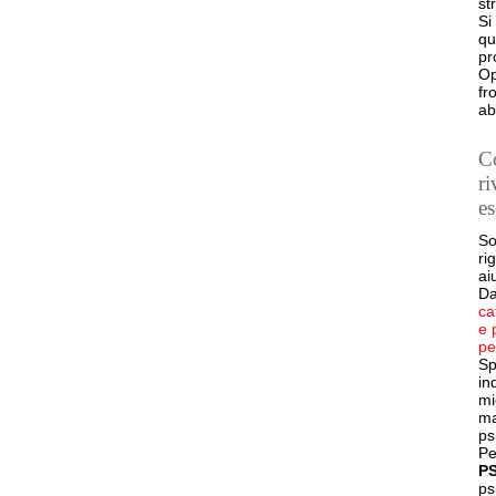
st
Si
qu
pr
Op
fr
ab
Co
ri
es
So
ri
ai
Da
ca
e 
pe
Sp
in
mi
ma
ps
Pe
P
ps