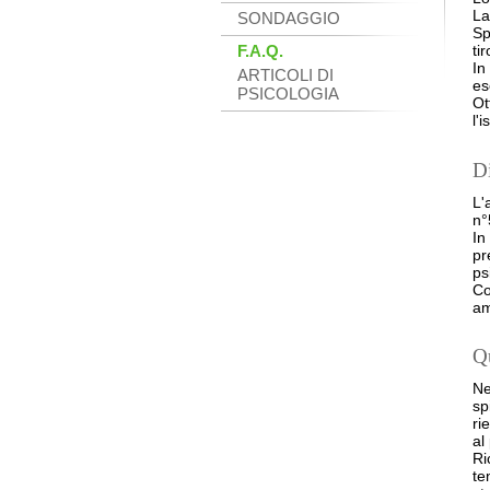
La
SONDAGGIO
Sp
F.A.Q.
ti
In
ARTICOLI DI
es
PSICOLOGIA
Ot
l'
Di
L'
n°
In
pr
ps
Co
am
Qu
Ne
sp
ri
al
Ri
te