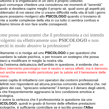
rutturino e si irrigidiscano in un vero e proprio Disturbo.
 può comunque chiedere una consulenza nei momenti di "serenità"
ando si desidera capire meglio il proprio sè, quali sono gli aspetti più
oblematici di noi stessi che ci creano difficoltà nella vita di tutti i giorni.
pure possiamo rivolgerci allo
PSICOLOGO
quando ci troviamo di
onte a scelte complesse della vita in cui tutto ci sembra confuso e
biamo timore di non fare scelte consapevoli.
me posso assicurarmi che il professionista a cui intendo
volgermi sia effettivamente uno
PSICOLOGO
e non
erciti in modo abusivo la professione?
litamente ci si rivolge ad uno
PSICOLOGO
o per questioni che
guardano la salute psichica, o per trovare un sostegno che possa
utarci a modificare in meglio la nostra vita.
ta l’estrema delicatezza dell'ambito in questione, è evidente che
un
ttivo intervento psicologico non è neutro e senza effetti, ma è dannoso
può anche essere molto pericoloso per la salute ed il benessere delle
rsone.
esso capita di imbattersi con operatori dai contorni professionali
definiti non rispondenti ad alcuna precisa comunità scientifica che, nel
gliore dei casi, "sprecano solamente" il tempo e il denaro degli utenti,
 che frequentemente aggravano
la loro condizione emotiva e
icologica.
r avere la certezza che il professionista in questione sia uno
SICOLOGO
, quindi in grado di fornire delle effettive prestazioni
icologiche, è sufficiente controllare se è iscritto presso
l'Albo