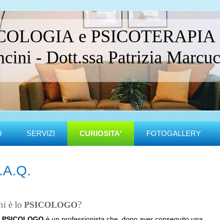
ICOLOGIA e PSICOTERAPIA
ini - Dott.ssa Patrizia Marcucc
O
SERVIZI
CURIOSITA'
FOTOGALLERY
.A.Q.
i è lo
?
PSICOLOGO
o
PSICOLOGO
è un professionista che, dopo aver conseguito una