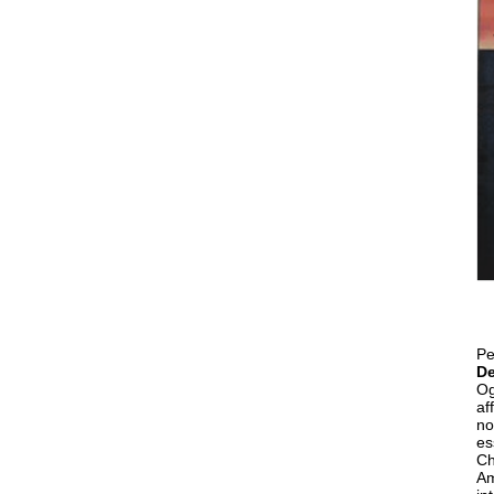
Pe
D
Og
af
no
es
Ch
Am