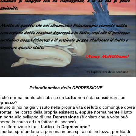
Psicodinamica della DEPRESSIONE
rchè normalmente chi subisce un
Lutto
non è da considerarsi un
epresso
?
nuno di noi ha già vissuto nella propria vita dei lutti o comunque dovrà
frontarli nel corso della propria esistenza, eppure normalmente il lutto
n porta allo sviluppo di una
Depressione
(è chiaro che a volte può
serne la causa od un fattore di innesco).
e differenza c'è tra il
Lutto
e la
Depressione
?
bedue sprofondano la persona in una spirale di tristezza, perdita di