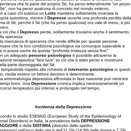
portanza che fa parte del proprio Sè, ha perso letteralmente "un pezzo
 Sè", non ha perso qualcosa di concreto nel mondo esterno.
n a caso chi subisce un
Lutto
mantiene solitamente invariata la
opria autostima, mentre il
Depresso
avverte una profonda perdita dell
ima di Sè, perchè il Sè (che ha perso qualcosa) ora vale di meno, è più
vero.
a ciò che il
Depresso
perde, solitamente troviamo anche il sentimento
lla speranza.
 la mancanza di speranza che rende difficile per queste persone
nsare che la loro condizione psicologica sia comunque superabile e
e si possa uscire da questa "profonda tristezza senza fine".
n un adeguato
percorso psicologico
è possibile attraverso la
lazione terapeutica "fare luce" su ciò che è stato perso e ricostruire
ella parte danneggiata del Sè.
 tempestività rispetto alla richiesta di
intervento psicologico
in questi
si, risulta essere un fattore decisivo e determinante.
a sintomatologia depressiva affrontata in fase nascente può rientrare
 tempi brevi. Una
Depressione
cronica implica necessariamente un
rcorso terapeutico più intenso e prolungato nel tempo.
Incidenza della Depressione
condo lo studio ESEMeD (European Study of the Epidemiology of
ntal Disorders) in Italia, la prevalenza della
DEPRESSIONE
AGGIORE
e della
DISTIMIA
(disturbo dello spettro
pressivo) nell’arco della vita è dell’11,2% (14,9% nelle donne e 7,2%