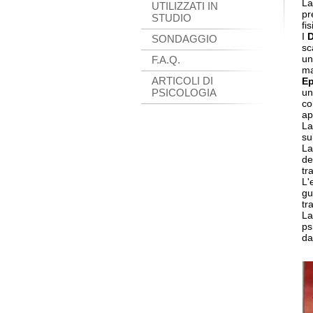
La
UTILIZZATI IN
pr
STUDIO
fis
I
D
SONDAGGIO
sc
un
F.A.Q.
ma
ARTICOLI DI
Ep
PSICOLOGIA
un
co
ap
L
su
La
de
tr
L'
gu
tr
L
ps
da