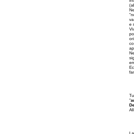
in
(a
Ne
"n
va
e 
Vi
po
or
co
ap
Ne
si
em
Ec
fa
Tu
"
a
De
Al
La