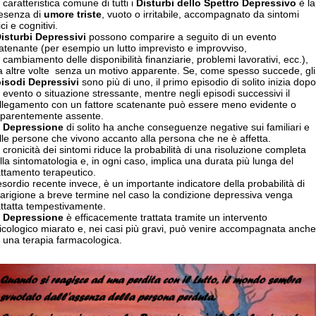
 caratteristica comune di tutti i
Disturbi dello Spettro Depressivo
è la
esenza di
umore triste
, vuoto o irritabile, accompagnato da sintomi
ici e cognitivi.
isturbi Depressivi
possono comparire a seguito di un evento
atenante (per esempio un lutto imprevisto e improvviso,
 cambiamento delle disponibilità finanziarie, problemi lavorativi, ecc.),
 altre volte senza un motivo apparente. Se, come spesso succede, gli
isodi Depressivi
sono più di uno, il primo episodio di solito inizia dopo
 evento o situazione stressante, mentre negli episodi successivi il
llegamento con un fattore scatenante può essere meno evidente o
parentemente assente.
a
Depressione
di solito ha anche conseguenze negative sui familiari e
lle persone che vivono accanto alla persona che ne è affetta.
 cronicità dei sintomi riduce la probabilità di una risoluzione completa
lla sintomatologia e, in ogni caso, implica una durata più lunga del
attamento terapeutico.
esordio recente invece, è un importante indicatore della probabilità di
arigione a breve termine nel caso la condizione depressiva venga
attatta tempestivamente.
a
Depressione
è efficacemente trattata tramite un intervento
icologico miarato e, nei casi più gravi, può venire accompagnata anche
 una terapia farmacologica.