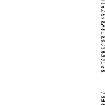
im
di
No
pr
st
po
Tr
de
E'
pe
ch
Co
re
qu
La
ca
Un
in
pe
Se
Me
M
de