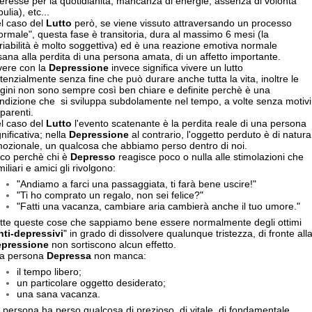
teresse per la quotidianità, mancanza di energie, assenza di volontà
bulia), etc...
l caso del
Lutto
però, se viene vissuto attraversando un processo
ormale", questa fase è transitoria, dura al massimo 6 mesi (la
riabilità è molto soggettiva) ed è una reazione emotiva normale
sana alla perdita di una persona amata, di un affetto importante.
vere con la
Depressione
invece significa vivere un lutto
tenzialmente senza fine che può durare anche tutta la vita, inoltre le
igini non sono sempre così ben chiare e definite perchè è una
ndizione che si sviluppa subdolamente nel tempo, a volte senza motivi
parenti.
l caso del
Lutto
l'evento scatenante è la perdita reale di una persona
gnificativa; nella
Depressione
al contrario, l'oggetto perduto è di natura
ozionale, un qualcosa che abbiamo perso dentro di noi.
co perchè chi è
Depresso
reagisce poco o nulla alle stimolazioni che
miliari e amici gli rivolgono:
"Andiamo a farci una passaggiata, ti farà bene uscire!"
"Ti ho comprato un regalo, non sei felice?"
"Fatti una vacanza, cambiare aria cambierà anche il tuo umore."
tte queste cose che sappiamo bene essere normalmente degli ottimi
nti-depressivi
" in grado di dissolvere qualunque tristezza, di fronte all
pressione
non sortiscono alcun effetto.
la persona
Depressa
non manca:
il tempo libero;
un particolare oggetto desiderato;
una sana vacanza.
 persona ha perso qualcosa di prezioso, di vitale, di fondamentale