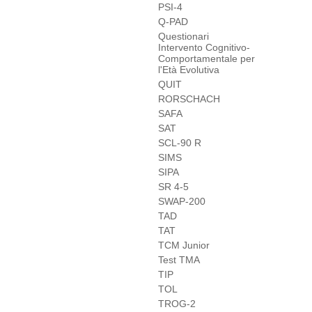
PSI-4
Q-PAD
Questionari
Intervento Cognitivo-
Comportamentale per
l'Età Evolutiva
QUIT
RORSCHACH
SAFA
SAT
SCL-90 R
SIMS
SIPA
SR 4-5
SWAP-200
TAD
TAT
TCM Junior
Test TMA
TIP
TOL
TROG-2