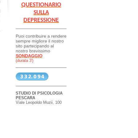
i
QUESTIONARIO
,
l
SULLA
e
DEPRESSIONE
e
o
Puoi contribuire a rendere
sempre migliore il nostro
sito partecipando al
nostro brevissimo
SONDAGGIO
(durata 3')
STUDIO DI PSICOLOGIA
PESCARA
Viale Leopoldo Muzii, 100