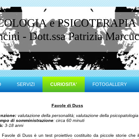
ICOLOGIA e PSICOTERAPIA
ini - Dott.ssa Patrizia Marcucc
O
SERVIZI
CURIOSITA'
FOTOGALLERY
Favole di Duss
nzione:
valutazione della personalità; valutazione della psicopatologia
mpo di somministrazione
: circa 60 minuti
à:
3-18 anni
 Favole di Duss è un test proiettivo costituito da piccole storie che i