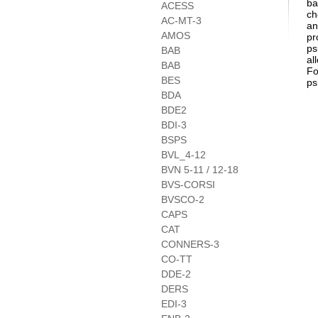
ba
ACESS
ch
AC-MT-3
an
AMOS
pr
ps
BAB
al
BAB
Fo
BES
ps
BDA
BDE2
BDI-3
BSPS
BVL_4-12
BVN 5-11 / 12-18
BVS-CORSI
BVSCO-2
CAPS
CAT
CONNERS-3
CO-TT
DDE-2
DERS
EDI-3