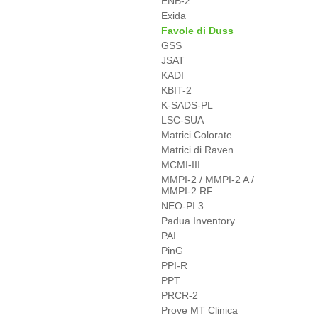
ENB-2
Exida
Favole di Duss
GSS
JSAT
KADI
KBIT-2
K-SADS-PL
LSC-SUA
Matrici Colorate
Matrici di Raven
MCMI-III
MMPI-2 / MMPI-2 A /
MMPI-2 RF
NEO-PI 3
Padua Inventory
PAI
PinG
PPI-R
PPT
PRCR-2
Prove MT Clinica