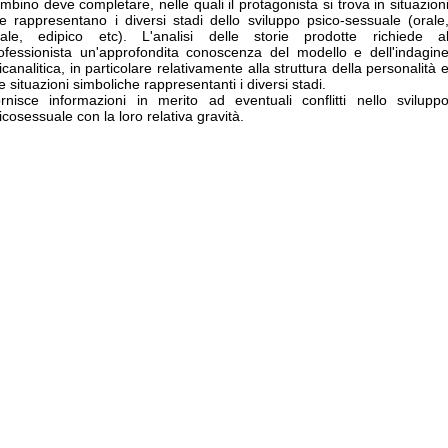
mbino deve completare, nelle quali il protagonista si trova in situazion
e rappresentano i diversi stadi dello sviluppo psico-sessuale (orale
ale, edipico etc). L'analisi delle storie prodotte richiede a
ofessionista un'approfondita conoscenza del modello e dell'indagin
icanalitica, in particolare relativamente alla struttura della personalità 
le situazioni simboliche rappresentanti i diversi stadi.
rnisce informazioni in merito ad eventuali conflitti nello svilupp
icosessuale con la loro relativa gravità.