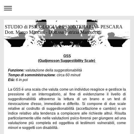
STUDIO di PSICOLOGIA e PSICOTERAPIA - PESCARA
Dott. Marco Mancini - Dott.ssa Patrizia Marcuccitti
GSS
(Gudjonsson Suggestibility Scale)
Funzione:
valutazione della suggestionabilità
Tempo di somministrazione
: circa 60 minuti
Età:
6 in poi
La GSS è una scala che valuta come un individuo reagisce e gestisce la
pressione di un interrogatorio, al fine di evidenziarne il livello di
suggestionabilità attraverso la lettura di un
brano e un test di
rievocazione d'esso, immediato e differito. Si compone di due scale
relative al costrutto di suggestionabilità (accettazione e cambio) e un
indice relativo alla tendenza a compiacere alle richieste altrui. Risulta
particolarmente utile nelle valutazioni psico-forensi per giungere ad una
valutazione più completa ed oggettiva di testimoni vulnerabili, come
minori e soggetti con disabilità.