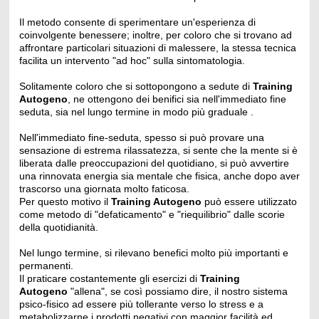
Il metodo consente di sperimentare un'esperienza di
coinvolgente benessere; inoltre, per coloro che si trovano ad
affrontare particolari situazioni di malessere, la stessa tecnica
facilita un intervento "ad hoc" sulla sintomatologia.
Solitamente coloro che si sottopongono a sedute di
Training
Autogeno
, ne ottengono dei benifici sia nell'immediato fine
seduta, sia nel lungo termine in modo più graduale .
Nell'immediato fine-seduta, spesso si può provare una
sensazione di estrema rilassatezza, si sente che la mente si è
liberata dalle preoccupazioni del quotidiano, si può avvertire
una rinnovata energia sia mentale che fisica, anche dopo aver
trascorso una giornata molto faticosa.
Per questo motivo il
Training Autogeno
può essere utilizzato
come metodo di "defaticamento" e "riequilibrio" dalle scorie
della quotidianità.
Nel lungo termine, si rilevano benefici molto più importanti e
permanenti.
Il praticare costantemente gli esercizi di
Training
Autogeno
"allena", se così possiamo dire, il nostro sistema
psico-fisico ad essere più tollerante verso lo stress e a
metabolizzarne i prodotti negativi con maggior facilità ed