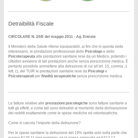
Detraibilità Fiscale
CIRCOLARE N. 20/E del maggio 2011 - Ag. Entrate
Il Ministero della Salute ritiene equiparabili, ai fini che in questa sede
interessano, le prestazioni professionali dello
Psicologo
e dello
Psicoterapeuta
alle prestazioni sanitarie rese da un Medico, potendo i
cittadini avvalersi di tali prestazioni anche senza prescrizione medica. È
pertanto possibile ammettere alla detrazione di cui all’art. 15, comma ,1
lett. c), del TUIR le prestazioni sanitarie rese da
Psicologi
e
Psicoterapeuti
per
finalità terapeutiche
senza prescrizione medica.
Le fatture relative alle
prestazioni psicologiche
sono fatture sanitarie a
tutti gli effetti, e come tali sono detraibili al momento della dichiarazione
dei redditi esattamente come le spese mediche ed odontoiatriche.
Come si calcola l’importo della detrazione?
Per le spese sanitarie la detrazione del 19% spetta solo sulla parte che
supera €129,11 (per esempio, se la spesa ammonta ad €413,17,