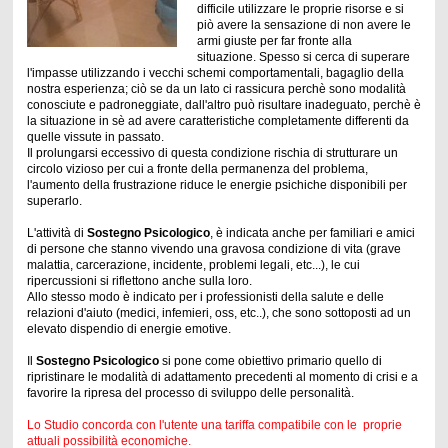
difficile utilizzare le proprie risorse e si
piò avere la sensazione di non avere le
armi giuste per far fronte alla
situazione. Spesso si cerca di superare
l'impasse utilizzando i vecchi schemi comportamentali, bagaglio della
nostra esperienza; ciò se da un lato ci rassicura perchè sono modalità
conosciute e padroneggiate, dall'altro può risultare inadeguato, perchè è
la situazione in sè ad avere caratteristiche completamente differenti da
quelle vissute in passato.
Il prolungarsi eccessivo di questa condizione rischia di strutturare un
circolo vizioso per cui a fronte della permanenza del problema,
l'aumento della frustrazione riduce le energie psichiche disponibili per
superarlo.
L'attività di
Sostegno Psicologico
, è indicata anche per familiari e amici
di persone che stanno vivendo una gravosa condizione di vita (grave
malattia, carcerazione, incidente, problemi legali, etc...), le cui
ripercussioni si riflettono anche sulla loro.
Allo stesso modo è indicato per i professionisti della salute e delle
relazioni d'aiuto (medici, infemieri, oss, etc..), che sono sottoposti ad un
elevato dispendio di energie emotive.
Il
Sostegno Psicologico
si pone come obiettivo primario quello di
ripristinare le modalità di adattamento precedenti al momento di crisi e a
favorire la ripresa del processo di sviluppo delle personalità.
Lo Studio concorda con l'utente una tariffa compatibile con le proprie
attuali possibilità economiche.